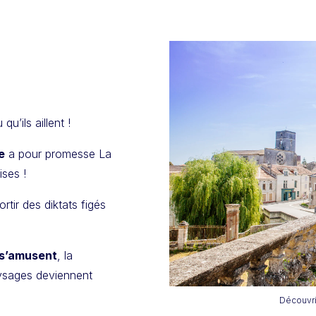
’ils aillent !
e
a pour promesse La
ises !
ortir des diktats figés
s’amusent
, la
ysages deviennent
Découvri