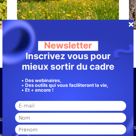
Des balades en plein air
Nos missions ✔️
la fabrique
12 jours de reportage sur le terrain
Photographies et prises de rush pour le
xe
Mise en scène de la destination.