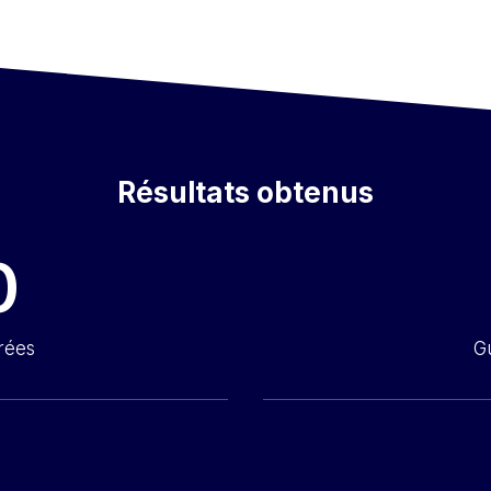
Résultats obtenus
0
rées
G