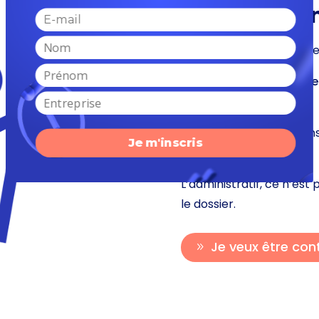
💸 Tarifs & 
🟢 À partir de 360 € la s
🔁 Tarifs dégressifs :
Se
lieu de 4 000 €
💼 Toutes nos formations
Je m'inscris
Qualiopi.
L’administratif, ce n’est
le dossier.
Je veux être con