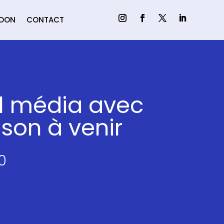
MOON
CONTACT
al média avec
ison à venir
0