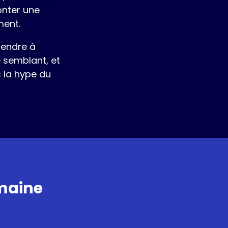
onter une
ment.
rendre à
e semblant, et
 la hype du
emaine