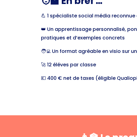
🧑‍🏫 En bref …
💪 1 spécialiste social média reconnue 
👑 Un apprentissage personnalisé, pon
pratiques et d’exemples concrets
🧑‍💻 Un format agréable en visio sur 
🚀 12 éléves par classe
💶 400 € net de taxes (éligible Qualiop