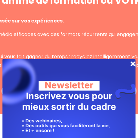
ogramme de formation ou VOT
sée sur vos expériences.
média efficaces avec des formats récurrents qui engagen
ui vous fait gagner du temps : recyclez intelligemment vo
xploitez au maximum chaque format. Plus de stress ni d’imp
Je réserve ma place au premier rang ! 🤓