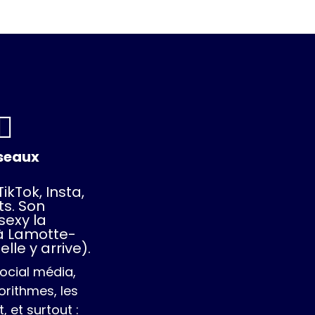
♀️
éseaux
ikTok, Insta,
s. Son
sexy la
 à Lamotte-
elle y arrive).
ocial média,
orithmes, les
 et surtout :