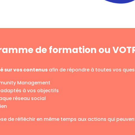
ogramme de formation ou VOT
é sur vos contenus
afin de répondre à toutes vos quest
ommunity Management
t adaptés à vos objectifs
aque réseau social
ien
e de réfléchir en même temps aux actions qui peuvent 