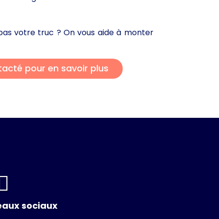
t pas votre truc ? On vous aide à monter
tacté pour en savoir plus
♀️
seaux sociaux