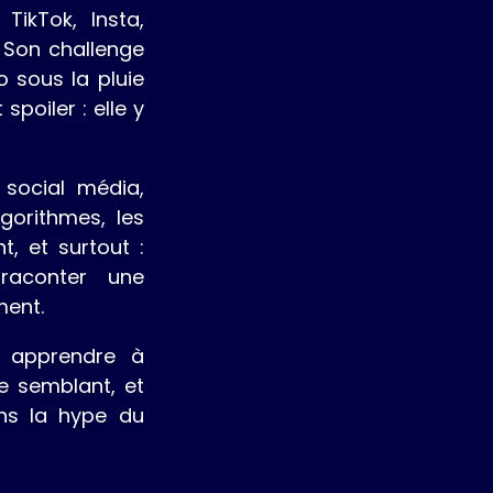
TikTok, Insta,
 Son challenge
o sous la pluie
poiler : elle y
social média,
lgorithmes, les
t, et surtout :
raconter une
ment.
 apprendre à
re semblant, et
ns la hype du