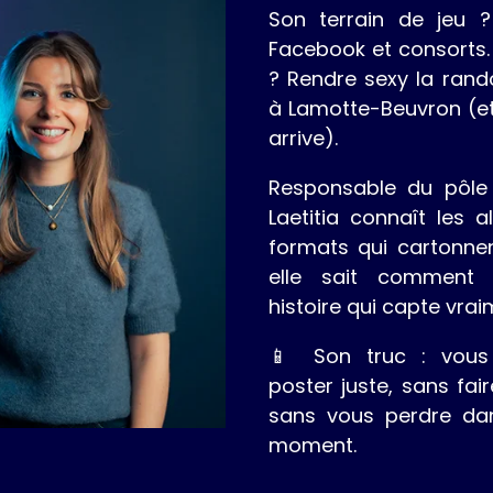
Son terrain de jeu ? 
Facebook et consorts.
? Rendre sexy la rand
à Lamotte-Beuvron (et s
arrive).
Responsable du pôle 
Laetitia connaît les a
formats qui cartonnen
elle sait comment 
histoire qui capte vrai
📱 Son truc : vous
poster juste, sans fai
sans vous perdre da
moment.