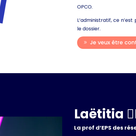
OPCO.
L’administratif, ce n’es
le dossier.
Je veux être con
Laëtitia 🚴‍
La prof d’EPS des ré