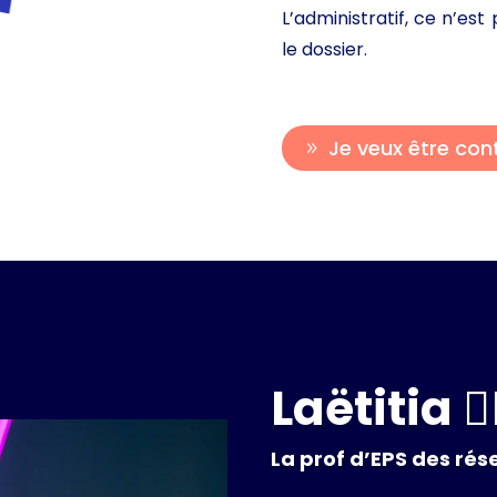
L’administratif, ce n’es
le dossier.
Je veux être con
Laëtitia 🚴‍
La prof d’EPS des ré