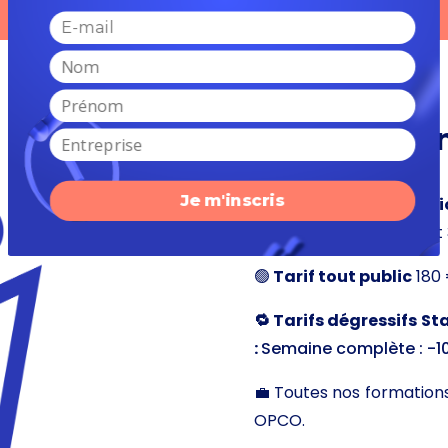
💸 Tarifs & 
Je m'inscris
✨
Tarif spécial Stat
150€ la demi-journée et 
🟢
Tarif tout public
180 
🔁 Tarifs dégressifs
Sta
:
Semaine complète : -10
💼 Toutes nos formations
OPCO.