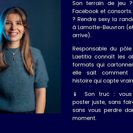
Son terrain de jeu ? 
Facebook et consorts.
? Rendre sexy la rand
à Lamotte-Beuvron (et s
arrive).
Responsable du pôle 
Laetitia connaît les a
formats qui cartonnen
elle sait comment 
histoire qui capte vrai
📱 Son truc : vous
poster juste, sans fai
sans vous perdre da
moment.