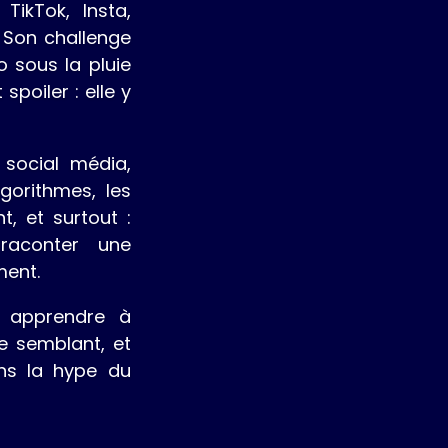
TikTok, Insta,
 Son challenge
o sous la pluie
poiler : elle y
social média,
lgorithmes, les
t, et surtout :
raconter une
ment.
 apprendre à
re semblant, et
ns la hype du