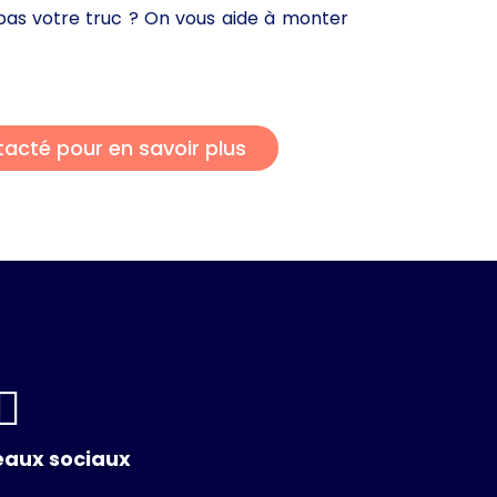
t pas votre truc ? On vous aide à monter
tacté pour en savoir plus
♀️
seaux sociaux