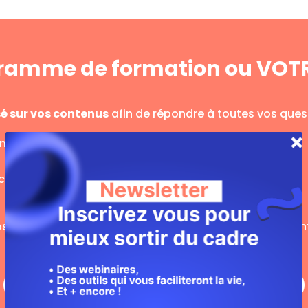
ogramme de formation ou VOT
é sur vos contenus
afin de répondre à toutes vos quest
Instagram et Tiktok
courts
e de réfléchir en même temps aux actions qui peuvent 
Je réserve ma place au premier rang ! 🤓