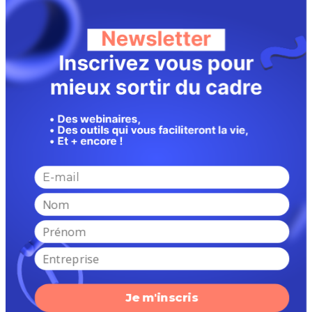
par
Grégory Cassiau
|
19 Juin, 2026
|
Travel
19 septembre 2025 Carte touristique : 5
exemples pour s’inspirer De l’Italie à la
Vendée, en passant par la Lorraine, Les
Conteurs frôlent le 20/20 en géographie. Et
oui, nos clients préférés nous font voyager
à travers la France (voire le monde !) à
travers...
Sources d’inspiration
Les Escapades
Dinan Cap Fréhel
Je m'inscris