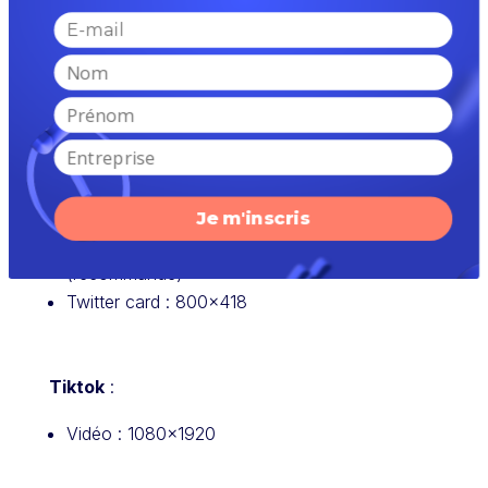
Instagram
:
Publication : 1080×566 (paysage) ;
1080×1350 (portrait) ; 1080×1080 (carré)
Story et Reels : 1080×1920
Twitter
:
Je m'inscris
Publication : 1200×1200 ou 1200×628
(recommandé)
Twitter card : 800×418
Tiktok
:
Vidéo : 1080×1920