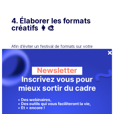
4.
Élaborer les formats
créatifs 👩‍🎨
Afin d’éviter un festival de formats sur votre
feed, il est primordial d’indiquer les contraintes
techniques de chaque réseau social dans votre
charte éditoriale.
Facebook
:
Publication : 1200×630
Story : 1080×1350