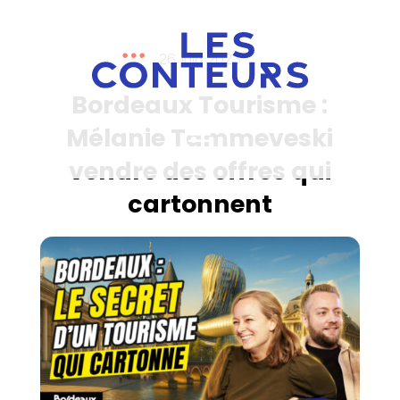
26 juin 2023
Bordeaux Tourisme :
Mélanie Tammeveski
vendre des offres qui
cartonnent